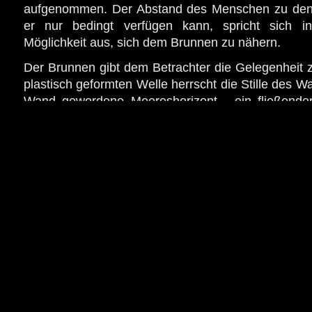
aufgenommen. Der Abstand des Menschen zu den N
er nur bedingt verfügen kann, spricht sich i
Möglichkeit aus, sich dem Brunnen zu nähern.
Der Brunnen gibt dem Betrachter die Gelegenheit z
plastisch geformten Welle herrscht die Stille des W
Wand gewordene Meereshorizont - ein fließender
Entzauberung bewahrt.
Technische Daten:
Styrodurmodell für Bronzeguß
Höhe: 3,10m Breite: 2,40m