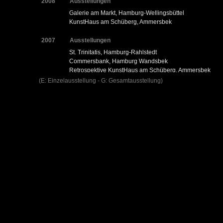
2008
Ausstellungen
Galerie am Markt, Hamburg-Wellingsbüttel
KunstHaus am Schüberg, Ammersbek
2007
Ausstellungen
St. Trinitatis, Hamburg-Rahlstedt
Commersbank, Hamburg Wandsbek
Retrospektive KunstHaus am Schüberg, Ammersbek
Haus der Kirche, Hamburg-Harburg
(E: Einzelausstellung - G: Gesamtausstellung)
20 Jahre Hamburger Abendblatt, Landdrostei-Pinneberg
2006
Ausstellungen
Priesterseminar Mittelweg, Hamburg
Küchensysteme Kardinal, Hamburg
Wandsbeker Kunstsommer (1.Kulturpreis)
"Kunstwerk – Werkkunst“, Schloß Reinbek
Altonaer Spar- und Bauverein
Hauptkirche St. Petri, HH „Stern-Kreuz-Flamme“
Skulpturenpark Ammersbek
2005
Ausstellungen
Technologiepark Hamburg, Harburg
Kunst-Hand-Fest-Barnitz
Gut Basthorst, Lbg